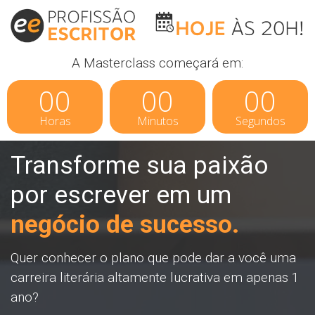
A Masterclass começará em:
00
00
00
Horas
Minutos
Segundos
Transforme sua paixão
por escrever em um
negócio de sucesso.
Quer conhecer o plano que pode dar a você uma
carreira literária altamente lucrativa em apenas 1
ano?